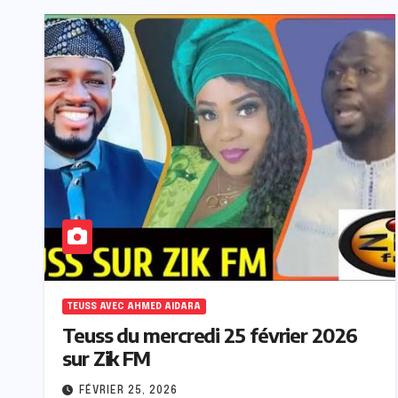
TEUSS AVEC AHMED AIDARA
Teuss du mercredi 25 février 2026
sur Zik FM
FÉVRIER 25, 2026