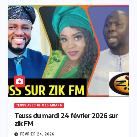
TEUSS AVEC AHMED AIDARA
Teuss du mardi 24 février 2026 sur
zik FM
FÉVRIER 24, 2026