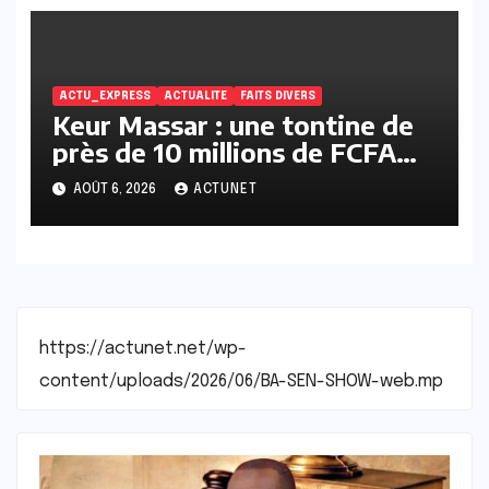
ACTU_EXPRESS
ACTUALITE
FAITS DIVERS
Keur Massar : une tontine de
près de 10 millions de FCFA
vire au scandale, la
AOÛT 6, 2026
ACTUNET
responsable en prison
https://actunet.net/wp-
content/uploads/2026/06/BA-SEN-SHOW-web.mp