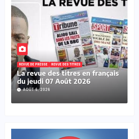
REVUE DE PRESSE
REVUE DES TITRES
nçais
La revue de presse en wolof du
mercredi 05 Aout 2026 avec
Mantoulaye Th Ndoye
AOÛT 5, 2026