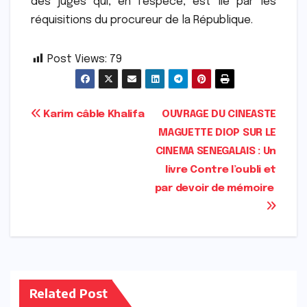
des juges qui, en l’espèce, est lié par les
réquisitions du procureur de la République.
Post Views:
79
Navigation
Karim câble Khalifa
OUVRAGE DU CINEASTE
MAGUETTE DIOP SUR LE
de
CINEMA SENEGALAIS : Un
l’article
livre Contre l’oubli et
par devoir de mémoire
Related Post