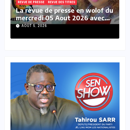
REVUE DE PRESSE
REVUE DES TITRES
 du
La revue des titres en wolof du
c
mercredi 05 Aout 2026 avec
Ma Mbaye Ndiaye
AOÛT 5, 2026