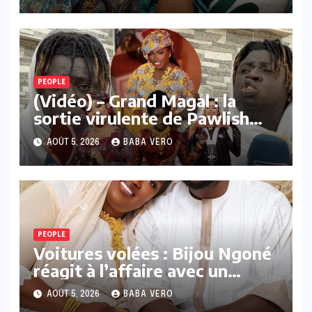
célébration
PEOPLE
(Vidéo) – Grand Magal : la
sortie virulente de Pawlish
Mbaye contre certaines
AOÛT 5, 2026
BABA VERO
personnalités
PEOPLE
Voitures volées : Bijou Ngoné
réagit à l’affaire avec un
message visuel
AOÛT 5, 2026
BABA VERO