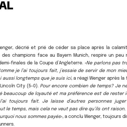
AL
Wenger, décrié et prié de céder sa place après la calami
ue des champions face au Bayern Munich, respire un peu 
 demi-finales de la Coupe d’Angleterre.
«Ne parlons pas tr
me je l’ai toujours fait, j’essaie de servir de mon mie
i aussi longtemps que je suis ici
, a réagi Wenger après la 
incoln City (5-0).
Pour encore combien de temps? Je ne
é beaucoup de loyauté et ma préférence est de rester ic
ai toujours fait. Je laisse d’autres personnes juge
t le temps, mais cela ne veut pas dire qu’ils ont raison.
 pourquoi nous sommes payés
», a conclu Wenger, toujours d
unners.