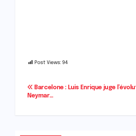
Post Views:
94
Navigation
Barcelone : Luis Enrique juge l’évol
Neymar…
de
l’article