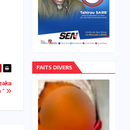
FAITS DIVERS
zaka
e "