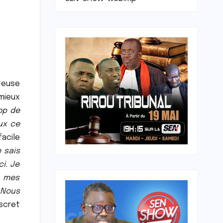
teuse
mieux
op de
ux ce
facile
 sais
i. Je
r mes
 Nous
iscret