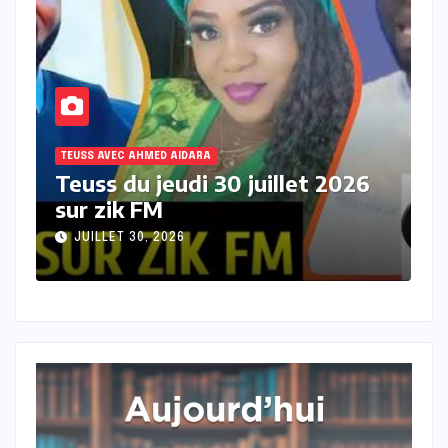
TEUSS AVEC AHMED AIDARA
T
Teuss du mercredi 29 juillet
T
2026 sur Zik FM
s
JUILLET 29, 2026