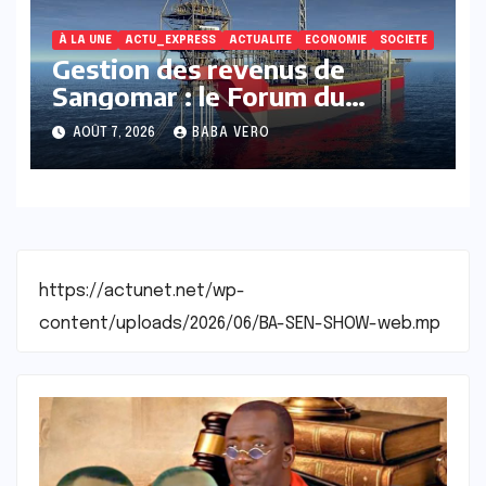
À LA UNE
ACTU_EXPRESS
ACTUALITE
ECONOMIE
SOCIETE
Gestion des revenus de
Sangomar : le Forum du
Justiciable saisit le Parquet
AOÛT 7, 2026
BABA VERO
financier
https://actunet.net/wp-
content/uploads/2026/06/BA-SEN-SHOW-web.mp