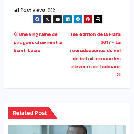
Post Views:
262
Navigation
Une vingtaine de
18e edition de la Fiara
pirogues chavirent à
2017 – La
de
Saint-Louis
recrudescence du vol
l’article
de bétail menace les
éleveurs de Ladoume
Related Post