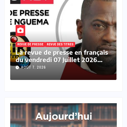
REVUE DE PRESSE
REVUE DES TITRES
R
s
La revue des titres en français
L
du vendredi 07 Août 2026 avec
j
Fabrice Nguema
M
AOÛT 7, 2026