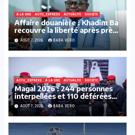
À LA UNE
ACTU_EXPRESS
ACTUALITE
SOCIETE
Affaire douanière : Khadim Ba
recouvre la liberté après près
de 22 mois de détention
AOÛT 7, 2026
BABA VERO
préventive
ACTU_EXPRESS
À LA UNE
ACTUALITE
SOCIETE
Magal 2026 : 244 personnes
interpellées et 110 déférées
au parquet, selon la Police
AOÛT 7, 2026
BABA VERO
nationale