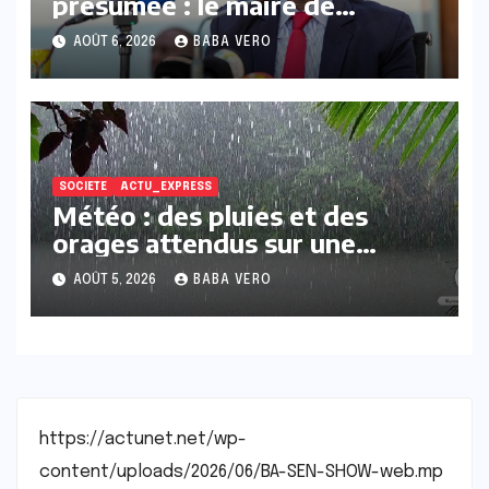
présumée : le maire de
Ziguinchor Djibril Sonko
AOÛT 6, 2026
BABA VERO
sommé de s’expliquer
SOCIETE
ACTU_EXPRESS
Météo : des pluies et des
orages attendus sur une
grande partie du Sénégal dans
AOÛT 5, 2026
BABA VERO
les prochaines 72 heures
https://actunet.net/wp-
content/uploads/2026/06/BA-SEN-SHOW-web.mp