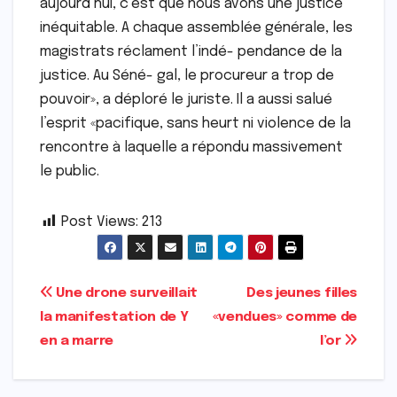
aujourd’hui, c’est que nous avons une justice
inéquitable. A chaque assemblée générale, les
magistrats réclament l’indé- pendance de la
justice. Au Séné- gal, le procureur a trop de
pouvoir», a déploré le juriste. Il a aussi salué
l’esprit «pacifique, sans heurt ni violence de la
rencontre à laquelle a répondu massivement
le public.
Post Views:
213
Navigation
Une drone surveillait
Des jeunes filles
la manifestation de Y
«vendues» comme de
de
en a marre
l’or
l’article