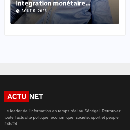
debout face aux vents
l
contraires
l
AOÛT 4, 2026
ACTU
NET
Le leader de l'information en temps réel au Sénégal. Retrouvez
toute l'actualité politique, économique, société, sport et people
24h/24.