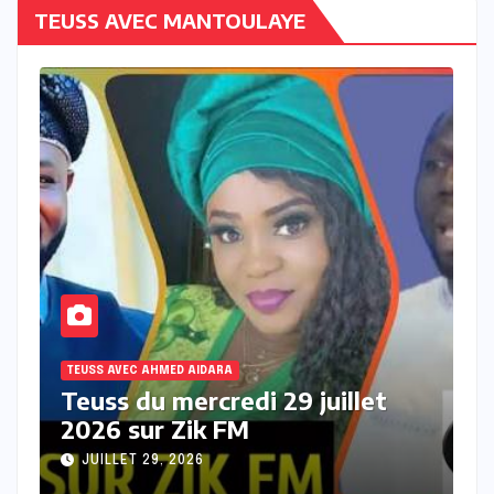
TEUSS AVEC MANTOULAYE
TEUSS AVEC AHMED AIDARA
T
Teuss du mardi 28 Juillet 2026
T
sur Zik FM
s
JUILLET 28, 2026