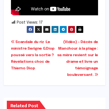
Post Views:
17
Navigation
Scandale du riz :Le
(Vidéo) – Décès de
ministre Serigne G.Diop
Manchour à la plage :
de
poussé vers la sortie ?
sa mère revient sur le
l’article
Révélations choc de
drame et livre un
Thierno Diop
témoignage
bouleversant.
Related Post