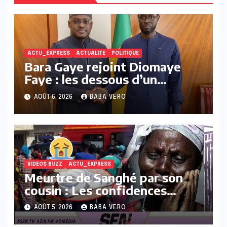
ACTU_EXPRESS
ACTUALITE
POLITIQUE
Bara Gaye rejoint Diomaye
Faye : les dessous d’un
rapprochement politique
AOÛT 6, 2026
BABA VERO
marqué par deux rencontres
clés
VIDEOS BUZZ
ACTU_EXPRESS
Meurtre de Sanghé par son
cousin : Les confidences
poignantes et explosives du
AOÛT 5, 2026
BABA VERO
père