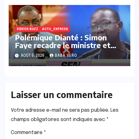
VIDEOS BUZZ
ACTU_EXPRESS
Polémique Dianté : Simon
Faye recadre le ministre et
propose des solutions pour
AOÛT 5, 2026
BABA VERO
éviter les dérives
Laisser un commentaire
Votre adresse e-mail ne sera pas publiée.
Les
champs obligatoires sont indiqués avec
*
Commentaire
*