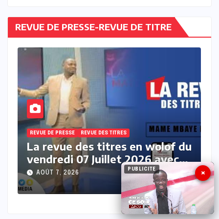
REVUE DE PRESSE-REVUE DE TITRE
REVUE DE PRESSE
REVUE DES TITRES
R
du
La revue de presse en français
L
du vendredi 07 Juillet 2026
d
avec Fabrice Nguema
F
PUBLICITE
×
AOÛT 7, 2026