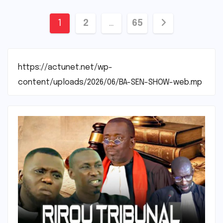
Pagination
1
2
…
65
des
publications
https://actunet.net/wp-
content/uploads/2026/06/BA-SEN-SHOW-web.mp