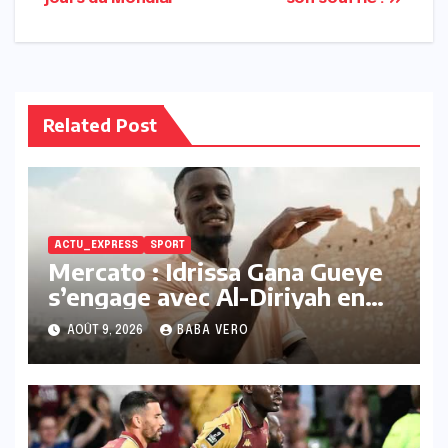
l’article
Related Post
ACTU_EXPRESS
SPORT
Mercato : Idrissa Gana Gueye
s’engage avec Al-Diriyah en
Arabie saoudite
AOÛT 9, 2026
BABA VERO