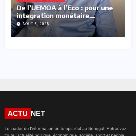
Madiambal Diagne, la plume
D
debout face aux vents
l
contraires
l
AOÛT 4, 2026
ACTU
NET
Le leader de l'information en temps réel au Sénégal. Retrouvez
toute l'actualité politique, économique, société, sport et people