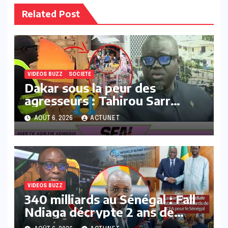
Related Post
VIDEOS BUZZ
SOCIETE
Dakar sous la peur des
agresseurs : Tahirou Sarr
déballe la réalité du terrain !
AOÛT 6, 2026
ACTUNET
VIDEOS BUZZ
340 milliards au Sénégal : Fall
Ndiaga décrypte 2 ans de
blocage et le soulagement