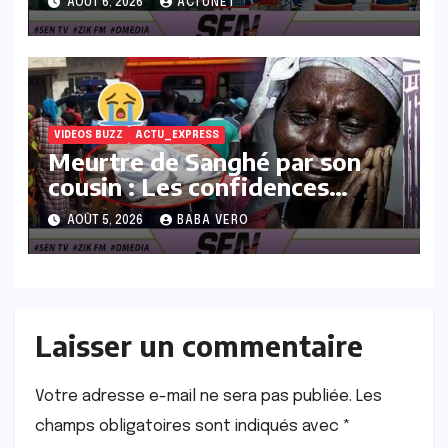
AOÛT 6, 2026
ACTUNET
général
VIDEOS BUZZ
ACTU_EXPRESS
Meurtre de Sanghé par son
cousin : Les confidences
poignantes et explosives du
AOÛT 5, 2026
BABA VERO
père
Laisser un commentaire
Votre adresse e-mail ne sera pas publiée.
Les
champs obligatoires sont indiqués avec
*