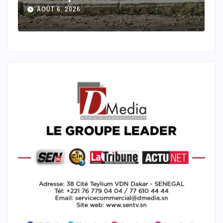
décennal des pays selon leur
d
AOÛT 6, 2026
profil de remboursement
a