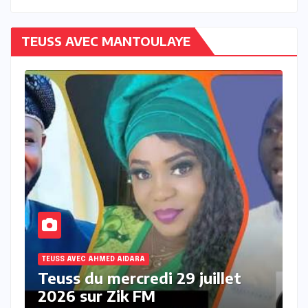
TEUSS AVEC MANTOULAYE
TEUSS AVEC AHMED AIDARA
T
Teuss du mardi 28 Juillet 2026
T
sur Zik FM
s