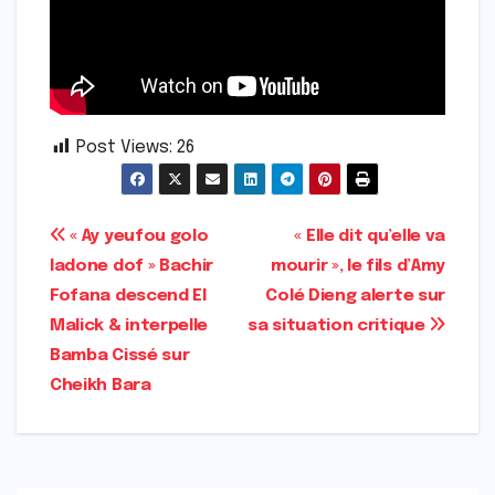
Post Views:
26
Navigation
« Ay yeufou golo
« Elle dit qu’elle va
ladone dof » Bachir
mourir », le fils d’Amy
de
Fofana descend El
Colé Dieng alerte sur
l’article
Malick & interpelle
sa situation critique
Bamba Cissé sur
Cheikh Bara