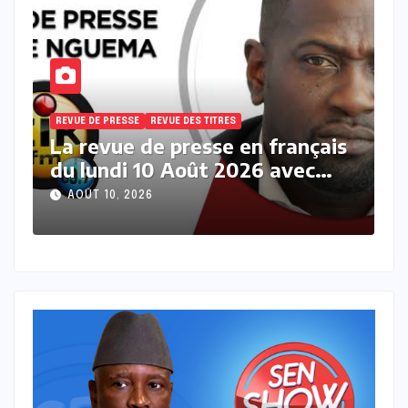
REVUE DE PRESSE
REVUE DES TITRES
R
s
La revue des titres en français
L
du lundi 10 Août 2026 avec
s
Fabrice Nguema
M
AOÛT 10, 2026