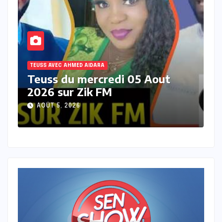
TEUSS AVEC AHMED AIDARA
T
Teuss du jeudi 30 juillet 2026
T
sur zik FM
2
JUILLET 30, 2026