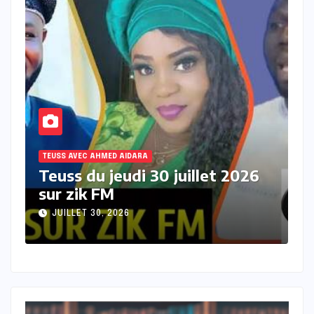
TEUSS AVEC AHMED AIDARA
T
Teuss du mercredi 29 juillet
T
2026 sur Zik FM
s
JUILLET 29, 2026