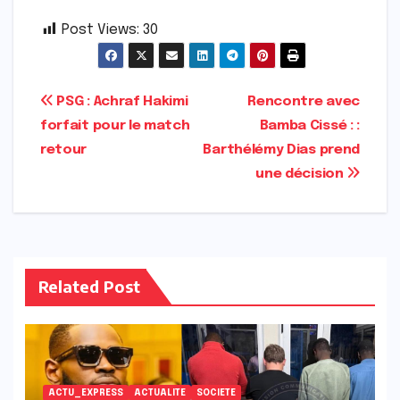
Post Views:
30
Navigation
PSG : Achraf Hakimi
Rencontre avec
forfait pour le match
Bamba Cissé : :
de
retour
Barthélémy Dias prend
l’article
une décision
Related Post
ACTU_EXPRESS
ACTUALITE
SOCIETE