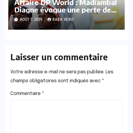
Affaire DP World : Madiambal
Diagne évoque une perte de
plus de 20 milliards FCFA et
AOÛT 7, 2026
BABA VERO
accuse un « deal » entre
Sonko et Waly Diouf Bodian
Laisser un commentaire
Votre adresse e-mail ne sera pas publiée.
Les
champs obligatoires sont indiqués avec
*
Commentaire
*