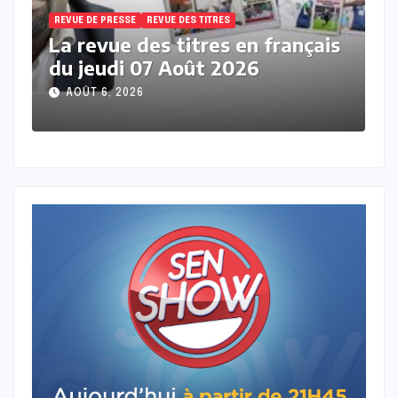
REVUE DE PRESSE
REVUE DES TITRES
R
s
La revue de presse en wolof du
L
mercredi 05 Aout 2026 avec
m
Mantoulaye Th Ndoye
M
AOÛT 5, 2026