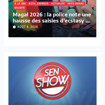
ACTUALITE
À LA UNE
ACTU_EXPRESS
FAITS DIVERS
À
ne
Touba : une jeune femme
I
et
décède après avoir accusé un
b
membre de sa belle-famille
l
AOÛT 6, 2026
d’empoisonnement
M