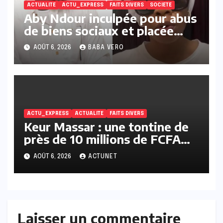
ACTUALITE
ACTU_EXPRESS
FAITS DIVERS
SOCIETE
Aby Ndour inculpée pour abus
de biens sociaux et placée
sous liberté provisoire
AOÛT 6, 2026
BABA VERO
ACTU_EXPRESS
ACTUALITE
FAITS DIVERS
Keur Massar : une tontine de
près de 10 millions de FCFA
vire au scandale, la
AOÛT 6, 2026
ACTUNET
responsable en prison
Laisser un commentaire