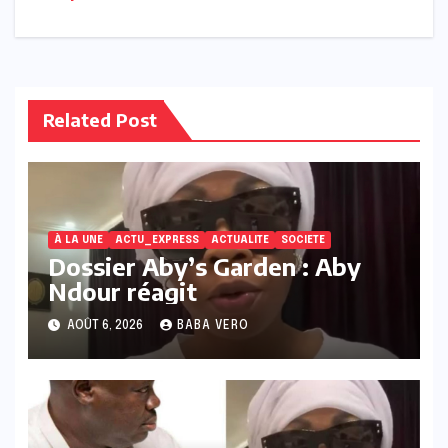
Related Post
À LA UNE
ACTU_EXPRESS
ACTUALITE
SOCIETE
Dossier Aby’s Garden : Aby
Ndour réagit
AOÛT 6, 2026
BABA VERO