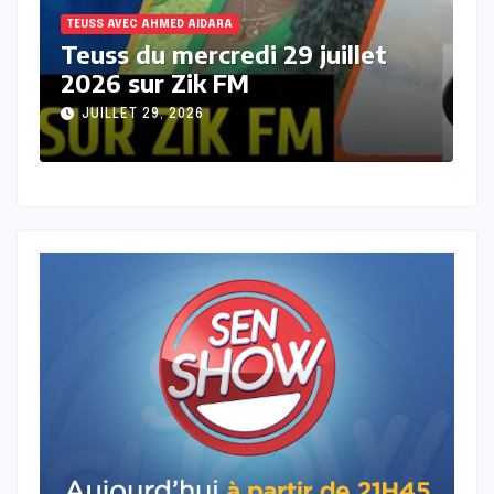
TEUSS AVEC AHMED AIDARA
T
Teuss du mardi 28 Juillet 2026
T
sur Zik FM
s
JUILLET 28, 2026