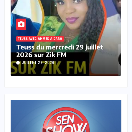
TEUSS AVEC AHMED AIDARA
T
Teuss du mardi 28 Juillet 2026
T
sur Zik FM
s
JUILLET 28, 2026