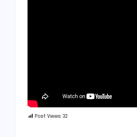
Post Views:
32